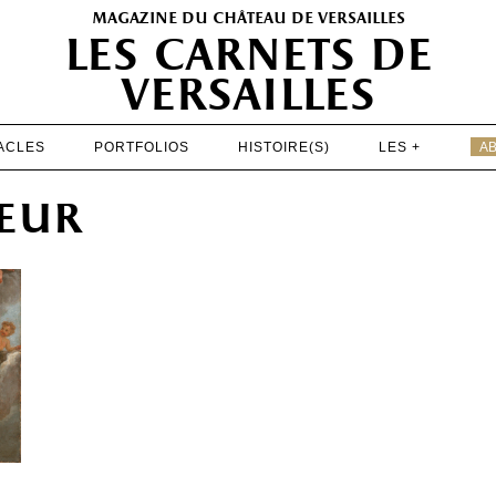
magazine du château de versailles
les carnets de
versailles
ACLES
PORTFOLIOS
HISTOIRE(S)
LES +
A
EXPOSITIONS
ueur
PATRIMOINE
SPECTACLES
PORTFOLIOS
HISTOIRE(S)
LES +
ABONNEMENT GRATUIT AU MAGAZINE