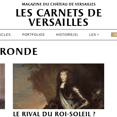
magazine du château de versailles
les carnets de
versailles
ACLES
PORTFOLIOS
HISTOIRE(S)
LES +
A
EXPOSITIONS
 fronde
PATRIMOINE
SPECTACLES
PORTFOLIOS
HISTOIRE(S)
LES +
ABONNEMENT GRATUIT AU MAGAZINE
le rival du roi-soleil ?