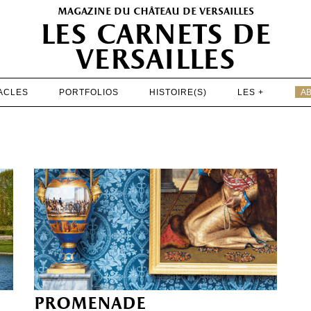
magazine du château de versailles
les carnets de
versailles
ACLES
PORTFOLIOS
HISTOIRE(S)
LES +
A
EXPOSITIONS
PATRIMOINE
SPECTACLES
PORTFOLIOS
HISTOIRE(S)
LES +
ABONNEMENT GRATUIT AU MAGAZINE
promenade