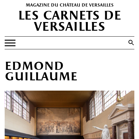
magazine du château de versailles
les carnets de
versailles
Search
for:
Search Button
EXPOSITIONS
edmond
PATRIMOINE
guillaume
SPECTACLES
PORTFOLIOS
HISTOIRE(S)
LES +
ABONNEMENT GRATUIT AU MAGAZINE