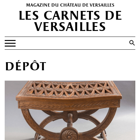
magazine du château de versailles
les carnets de
versailles
Search
for:
Search Button
EXPOSITIONS
dépôt
PATRIMOINE
SPECTACLES
PORTFOLIOS
HISTOIRE(S)
LES +
ABONNEMENT GRATUIT AU MAGAZINE