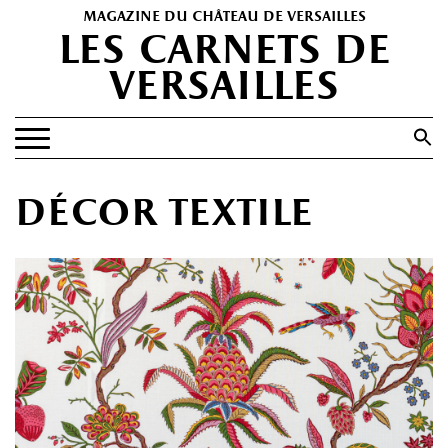
magazine du château de versailles
les carnets de
versailles
Search
for:
Search Button
EXPOSITIONS
décor textile
PATRIMOINE
SPECTACLES
PORTFOLIOS
HISTOIRE(S)
LES +
ABONNEMENT GRATUIT AU MAGAZINE