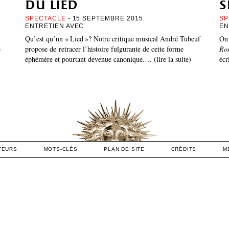
du lied
s
SPECTACLE
- 15 SEPTEMBRE 2015
SP
ENTRETIEN AVEC
EN
Qu’est qu’un « Lied »? Notre critique musical André Tubeuf
On 
a
propose de retracer l’histoire fulgurante de cette forme
Ro
éphémère et pourtant devenue canonique.… (lire la suite)
écr
TEURS
MOTS-CLÉS
PLAN DE SITE
CRÉDITS
M