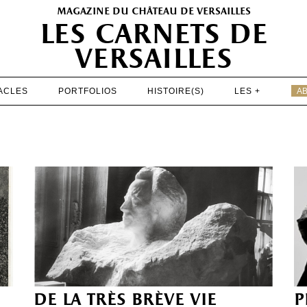
magazine du château de versailles
les carnets de
versailles
ACLES
PORTFOLIOS
HISTOIRE(S)
LES +
A
EXPOSITIONS
PATRIMOINE
SPECTACLES
PORTFOLIOS
HISTOIRE(S)
LES +
ABONNEMENT GRATUIT AU MAGAZINE
de la très brève vie
p