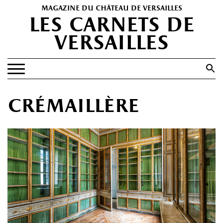
magazine du château de versailles
les carnets de
versailles
Search
for:
Search Button
EXPOSITIONS
crémaillère
PATRIMOINE
SPECTACLES
PORTFOLIOS
HISTOIRE(S)
LES +
ABONNEMENT GRATUIT AU MAGAZINE