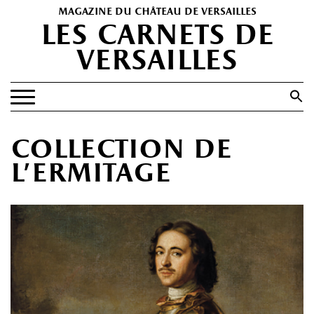
magazine du château de versailles
les carnets de
versailles
Search
for:
Search Button
EXPOSITIONS
collection de
PATRIMOINE
l’ermitage
SPECTACLES
PORTFOLIOS
HISTOIRE(S)
LES +
ABONNEMENT GRATUIT AU MAGAZINE