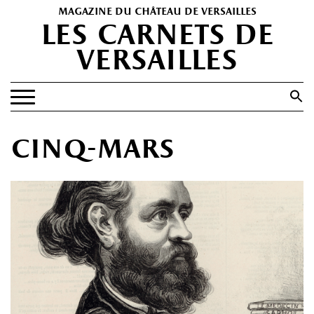
magazine du château de versailles
les carnets de
versailles
Search
for:
Search Button
EXPOSITIONS
cinq-mars
PATRIMOINE
SPECTACLES
PORTFOLIOS
HISTOIRE(S)
LES +
ABONNEMENT GRATUIT AU MAGAZINE