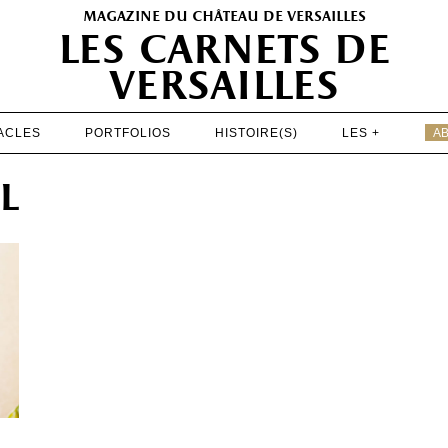
magazine du château de versailles
les carnets de
versailles
ACLES
PORTFOLIOS
HISTOIRE(S)
LES +
A
EXPOSITIONS
l
PATRIMOINE
SPECTACLES
PORTFOLIOS
HISTOIRE(S)
LES +
ABONNEMENT GRATUIT AU MAGAZINE