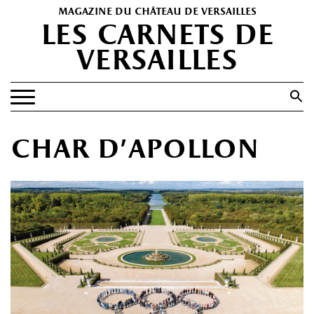
magazine du château de versailles
les carnets de
versailles
Search
for:
Search Button
EXPOSITIONS
char d’apollon
PATRIMOINE
SPECTACLES
PORTFOLIOS
HISTOIRE(S)
LES +
ABONNEMENT GRATUIT AU MAGAZINE