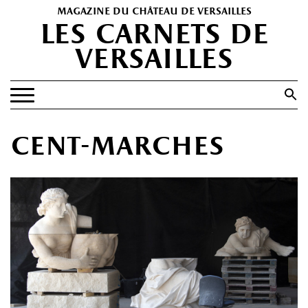
magazine du château de versailles
les carnets de
versailles
Search
for:
Search Button
EXPOSITIONS
cent-marches
PATRIMOINE
SPECTACLES
PORTFOLIOS
HISTOIRE(S)
LES +
ABONNEMENT GRATUIT AU MAGAZINE