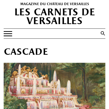
magazine du château de versailles
les carnets de
versailles
Search
for:
Search Button
EXPOSITIONS
cascade
PATRIMOINE
SPECTACLES
PORTFOLIOS
HISTOIRE(S)
LES +
ABONNEMENT GRATUIT AU MAGAZINE