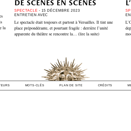
de scènes en scènes
l
SPECTACLE
- 15 DÉCEMBRE 2023
SP
ENTRETIEN AVEC
EN
es
is
Le spectacle était toujours et partout à Versailles. Il tint une
L’O
e la
place prépondérante, et pourtant fragile : derrière l’unité
dep
apparente du théâtre se rencontre la… (lire la suite)
mod
TEURS
MOTS-CLÉS
PLAN DE SITE
CRÉDITS
M