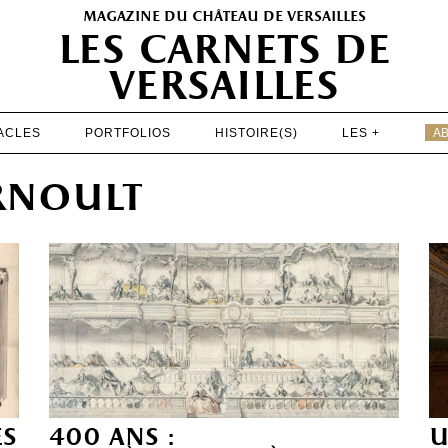
magazine du château de versailles
les carnets de
versailles
ACLES
PORTFOLIOS
HISTOIRE(S)
LES +
A
EXPOSITIONS
arnoult
PATRIMOINE
SPECTACLES
PORTFOLIOS
HISTOIRE(S)
LES +
ABONNEMENT GRATUIT AU MAGAZINE
és
400 ans :
u