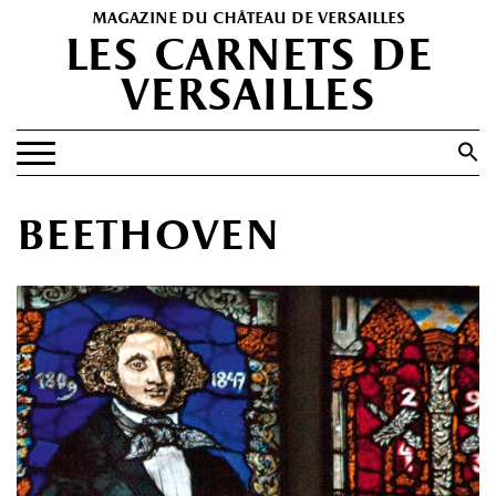
magazine du château de versailles
les carnets de
versailles
Search
for:
Search Button
EXPOSITIONS
beethoven
PATRIMOINE
SPECTACLES
PORTFOLIOS
HISTOIRE(S)
LES +
ABONNEMENT GRATUIT AU MAGAZINE