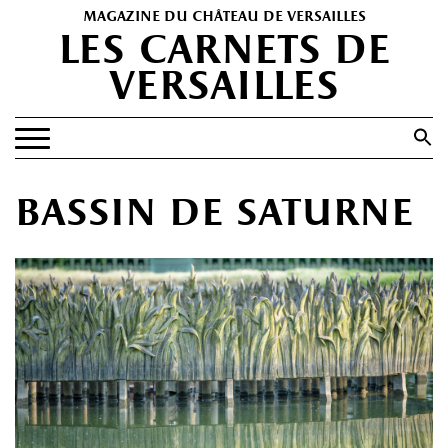
magazine du château de versailles
les carnets de
versailles
Search
for:
Search Button
EXPOSITIONS
bassin de saturne
PATRIMOINE
SPECTACLES
PORTFOLIOS
HISTOIRE(S)
LES +
ABONNEMENT GRATUIT AU MAGAZINE