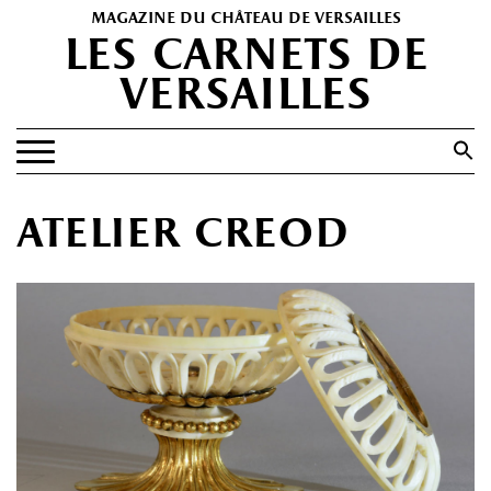
magazine du château de versailles
les carnets de
versailles
Search
for:
Search Button
EXPOSITIONS
atelier creod
PATRIMOINE
SPECTACLES
PORTFOLIOS
HISTOIRE(S)
LES +
ABONNEMENT GRATUIT AU MAGAZINE