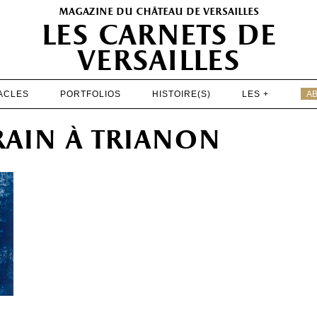
magazine du château de versailles
les carnets de
versailles
ACLES
PORTFOLIOS
HISTOIRE(S)
LES +
A
EXPOSITIONS
ain à trianon
PATRIMOINE
SPECTACLES
PORTFOLIOS
HISTOIRE(S)
LES +
ABONNEMENT GRATUIT AU MAGAZINE