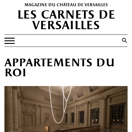
magazine du château de versailles
les carnets de
versailles
Search
for:
Search Button
EXPOSITIONS
appartements du
PATRIMOINE
roi
SPECTACLES
PORTFOLIOS
HISTOIRE(S)
LES +
ABONNEMENT GRATUIT AU MAGAZINE