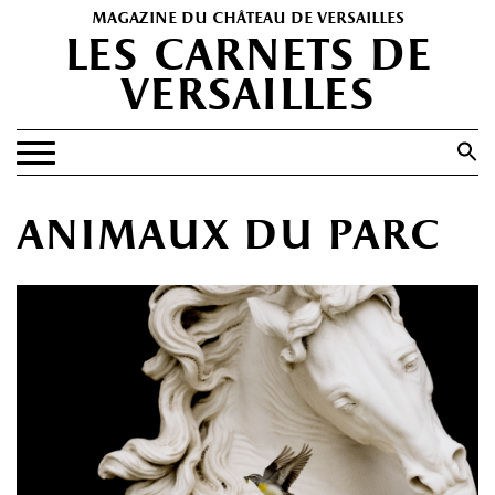
magazine du château de versailles
les carnets de
versailles
Search
for:
Search Button
EXPOSITIONS
animaux du parc
PATRIMOINE
SPECTACLES
PORTFOLIOS
HISTOIRE(S)
LES +
ABONNEMENT GRATUIT AU MAGAZINE