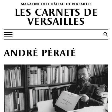
magazine du château de versailles
les carnets de
versailles
Search
for:
Search Button
EXPOSITIONS
andré pératé
PATRIMOINE
SPECTACLES
PORTFOLIOS
HISTOIRE(S)
LES +
ABONNEMENT GRATUIT AU MAGAZINE