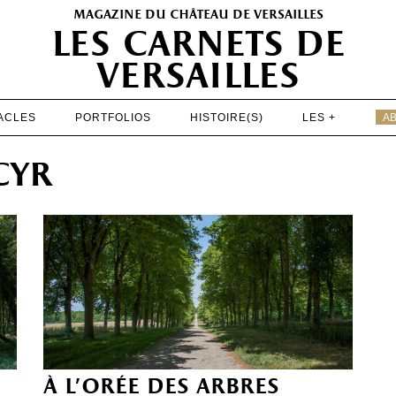
magazine du château de versailles
les carnets de
versailles
ACLES
PORTFOLIOS
HISTOIRE(S)
LES +
A
EXPOSITIONS
cyr
PATRIMOINE
SPECTACLES
PORTFOLIOS
HISTOIRE(S)
LES +
ABONNEMENT GRATUIT AU MAGAZINE
à l’orée des arbres