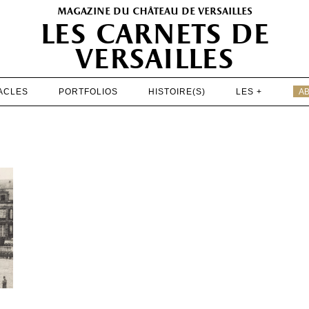
magazine du château de versailles
les carnets de
versailles
ACLES
PORTFOLIOS
HISTOIRE(S)
LES +
A
EXPOSITIONS
PATRIMOINE
SPECTACLES
PORTFOLIOS
HISTOIRE(S)
LES +
ABONNEMENT GRATUIT AU MAGAZINE