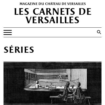
magazine du château de versailles
les carnets de
versailles
Search
for:
Search Button
EXPOSITIONS
séries
PATRIMOINE
SPECTACLES
PORTFOLIOS
HISTOIRE(S)
LES +
ABONNEMENT GRATUIT AU MAGAZINE