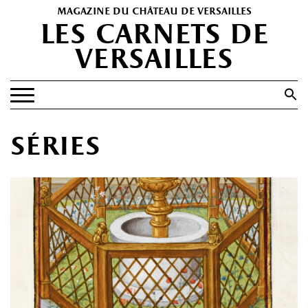
magazine du château de versailles
les carnets de
versailles
Search
for:
Search Button
EXPOSITIONS
séries
PATRIMOINE
SPECTACLES
PORTFOLIOS
HISTOIRE(S)
LES +
ABONNEMENT GRATUIT AU MAGAZINE