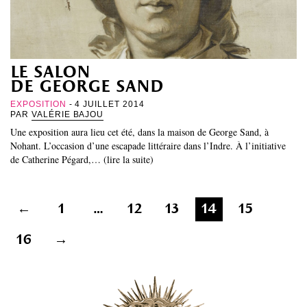
le salon
de george sand
EXPOSITION
- 4 JUILLET 2014
PAR
VALÉRIE BAJOU
Une exposition aura lieu cet été, dans la maison de George Sand, à
Nohant. L’occasion d’une escapade littéraire dans l’Indre. À l’initiative
de Catherine Pégard,… (lire la suite)
Pagination
←
1
…
12
13
14
15
des
publications
16
→