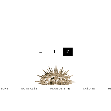
Pagination
←
1
2
des
publications
TEURS
MOTS-CLÉS
PLAN DE SITE
CRÉDITS
M