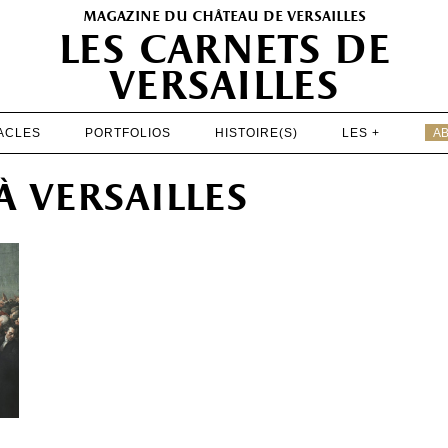
magazine du château de versailles
les carnets de
versailles
ACLES
PORTFOLIOS
HISTOIRE(S)
LES +
A
EXPOSITIONS
à versailles
PATRIMOINE
SPECTACLES
PORTFOLIOS
HISTOIRE(S)
LES +
ABONNEMENT GRATUIT AU MAGAZINE