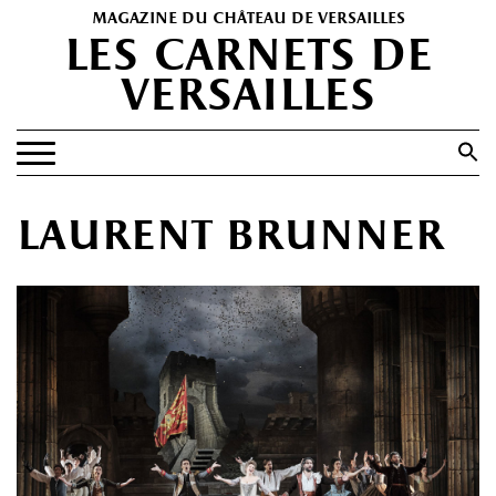
magazine du château de versailles
les carnets de
versailles
Search
for:
Search Button
EXPOSITIONS
laurent brunner
PATRIMOINE
SPECTACLES
PORTFOLIOS
HISTOIRE(S)
LES +
ABONNEMENT GRATUIT AU MAGAZINE