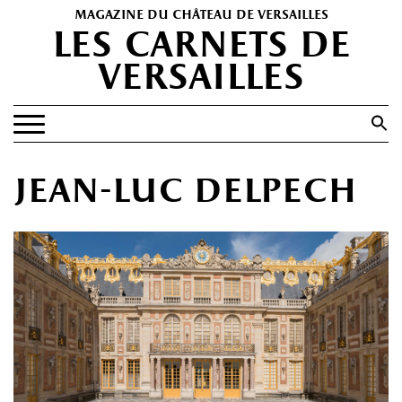
magazine du château de versailles
les carnets de
versailles
Search
for:
Search Button
EXPOSITIONS
jean-luc delpech
PATRIMOINE
SPECTACLES
PORTFOLIOS
HISTOIRE(S)
LES +
ABONNEMENT GRATUIT AU MAGAZINE