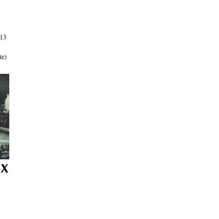
013
te)
ux