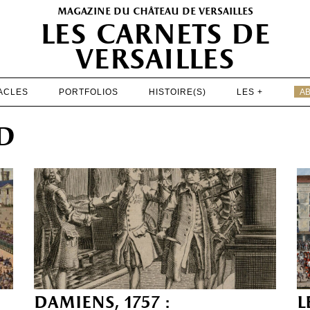
magazine du château de versailles
les carnets de
versailles
ACLES
PORTFOLIOS
HISTOIRE(S)
LES +
A
EXPOSITIONS
d
PATRIMOINE
SPECTACLES
PORTFOLIOS
HISTOIRE(S)
LES +
ABONNEMENT GRATUIT AU MAGAZINE
damiens, 1757 :
l