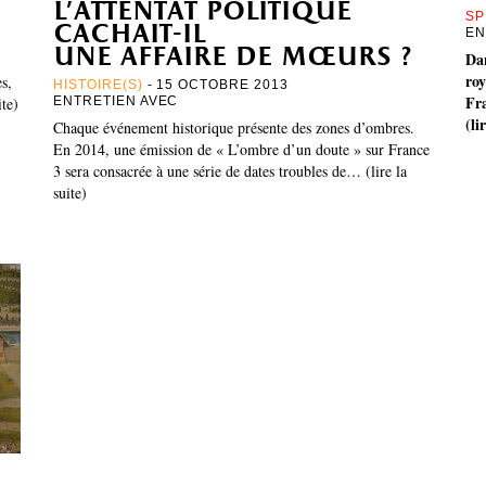
l’attentat politique
SP
cachait-il
EN
une affaire de mœurs ?
Dan
ro
es,
HISTOIRE(S)
- 15 OCTOBRE 2013
Fr
ite)
ENTRETIEN AVEC
(li
Chaque événement historique présente des zones d’ombres.
En 2014, une émission de « L’ombre d’un doute » sur France
3 sera consacrée à une série de dates troubles de… (lire la
suite)