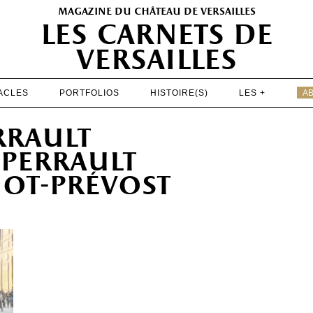
magazine du château de versailles
les carnets de
versailles
ACLES
PORTFOLIOS
HISTOIRE(S)
LES +
A
EXPOSITIONS
rrault
PATRIMOINE
perrault
SPECTACLES
iot-prévost
PORTFOLIOS
HISTOIRE(S)
LES +
ABONNEMENT GRATUIT AU MAGAZINE