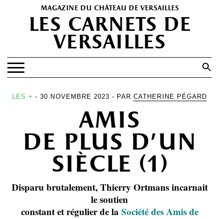
magazine du château de versailles
les carnets de
versailles
Search
for:
Search Button
EXPOSITIONS
LES +
- 30 NOVEMBRE 2023 - PAR
CATHERINE PÉGARD
amis
PATRIMOINE
SPECTACLES
de plus d’un
PORTFOLIOS
siècle (1)
HISTOIRE(S)
Disparu brutalement, Thierry Ortmans incarnait
LES +
le soutien
ABONNEMENT GRATUIT AU MAGAZINE
constant et régulier de la
Société des Amis de