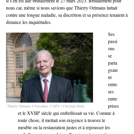
Il s’en est allé brutalement le 27 mars 2023. Brutalement pour
nous car, même si nous savions que Thierry Ortmans luttait
contre une longue maladie, sa discrétion et sa présence tenaient à
distance les inquiétudes.
Ses
passi
ons
se
parta
geaie
nt
entre
ses
entre
prises
Thierry Ortmans à Versailles. © EPV / Christian Milet.
e
et le XVIII
siècle qui embellissait sa vie. Comme à
toute chose, il mettait son exigence à trouver le
meuble ou la restauration justes et à repousser les