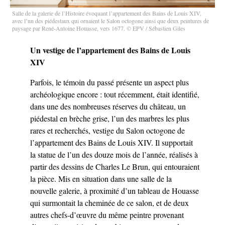
Salle de la galerie de l’Histoire évoquant l’appartement des Bains de Louis XIV,
avec l’un des piédestaux qui ornaient le Salon octogone ainsi que deux peintures de
paysage par René-Antoine Houasse, vers 1677. © EPV / Sébastien Giles
Un vestige de l’appartement des Bains de Louis
XIV
Parfois, le témoin du passé présente un aspect plus
archéologique encore : tout récemment, était identifié,
dans une des nombreuses réserves du château, un
piédestal en brèche grise, l’un des marbres les plus
rares et recherchés, vestige du Salon octogone de
l’appartement des Bains de Louis XIV. Il supportait
la statue de l’un des douze mois de l’année, réalisés à
partir des dessins de Charles Le Brun, qui entouraient
la pièce. Mis en situation dans une salle de la
nouvelle galerie, à proximité d’un tableau de Houasse
qui surmontait la cheminée de ce salon, et de deux
autres chefs-d’œuvre du même peintre provenant