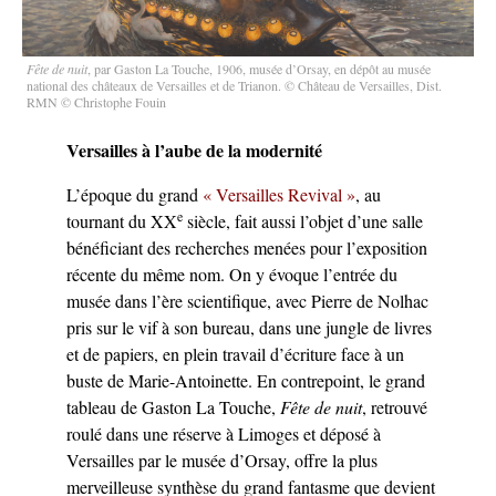
Fête de nuit
, par Gaston La Touche, 1906, musée d’Orsay, en dépôt au musée
national des châteaux de Versailles et de Trianon. © Château de Versailles, Dist.
RMN © Christophe Fouin
Versailles à l’aube de la modernité
L’époque du grand
« Versailles Revival »
, au
e
tournant du XX
siècle, fait aussi l’objet d’une salle
bénéficiant des recherches menées pour l’exposition
récente du même nom. On y évoque l’entrée du
musée dans l’ère scientifique, avec Pierre de Nolhac
pris sur le vif à son bureau, dans une jungle de livres
et de papiers, en plein travail d’écriture face à un
buste de Marie-Antoinette. En contrepoint, le grand
tableau de Gaston La Touche,
Fête de nuit
, retrouvé
roulé dans une réserve à Limoges et déposé à
Versailles par le musée d’Orsay, offre la plus
merveilleuse synthèse du grand fantasme que devient