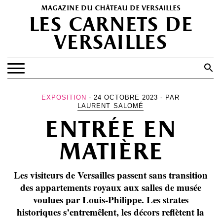
magazine du château de versailles
les carnets de
versailles
Search
for:
Search Button
EXPOSITIONS
EXPOSITION
- 24 OCTOBRE 2023 - PAR
LAURENT SALOMÉ
PATRIMOINE
entrée en
SPECTACLES
matière
PORTFOLIOS
HISTOIRE(S)
Les visiteurs de Versailles passent sans transition
des appartements royaux aux salles de musée
LES +
voulues par Louis-Philippe. Les strates
ABONNEMENT GRATUIT AU MAGAZINE
historiques s’entremêlent, les décors reflètent la