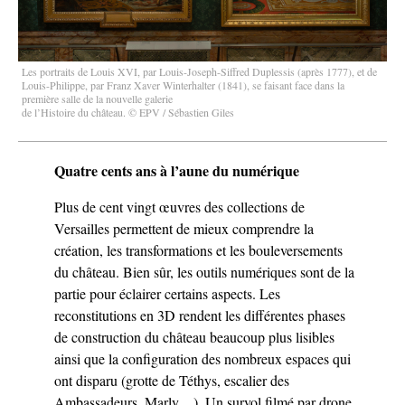
Les portraits de Louis XVI, par Louis-Joseph-Siffred Duplessis (après 1777), et de
Louis-Philippe, par Franz Xaver Winterhalter (1841), se faisant face dans la
première salle de la nouvelle galerie
de l’Histoire du château. © EPV / Sébastien Giles
Quatre cents ans à l’aune du numérique
Plus de cent vingt œuvres des collections de
Versailles permettent de mieux comprendre la
création, les transformations et les bouleversements
du château. Bien sûr, les outils numériques sont de la
partie pour éclairer certains aspects. Les
reconstitutions en 3D rendent les différentes phases
de construction du château beaucoup plus lisibles
ainsi que la configuration des nombreux espaces qui
ont disparu (grotte de Téthys, escalier des
Ambassadeurs, Marly…). Un survol filmé par drone