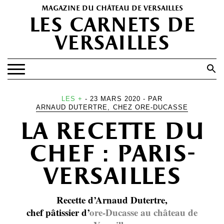
magazine du château de versailles
les carnets de
versailles
Search
for:
Search Button
EXPOSITIONS
LES +
- 23 MARS 2020 - PAR
ARNAUD DUTERTRE, CHEZ ORE-DUCASSE
PATRIMOINE
la recette du
SPECTACLES
chef : paris-
PORTFOLIOS
versailles
HISTOIRE(S)
LES +
Recette d’Arnaud Dutertre,
ABONNEMENT GRATUIT AU MAGAZINE
chef pâtissier d’
ore-Ducasse au château de