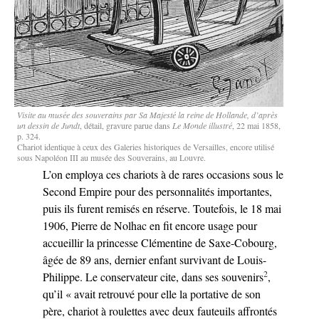
Visite au musée des souverains par Sa Majesté la reine de Hollande, d’après
un dessin de Jundt
, détail, gravure parue dans
Le Monde illustré
, 22 mai 1858,
p. 324.
Chariot identique à ceux des Galeries historiques de Versailles, encore utilisé
sous Napoléon III au musée des Souverains, au Louvre.
L’on employa ces chariots à de rares occasions sous le
Second Empire pour des personnalités importantes,
puis ils furent remisés en réserve. Toutefois, le 18 mai
1906, Pierre de Nolhac en fit encore usage pour
accueillir la princesse Clémentine de Saxe-Cobourg,
âgée de 89 ans, dernier enfant survivant de Louis-
2
Philippe. Le conservateur cite, dans ses souvenirs
,
qu’il « avait retrouvé pour elle la portative de son
père, chariot à roulettes avec deux fauteuils affrontés