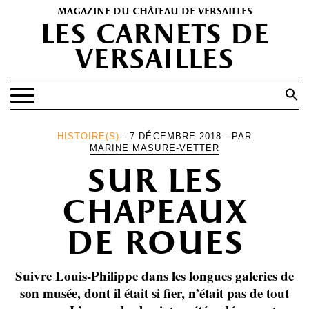
magazine du château de versailles
les carnets de
versailles
Search
for:
Search Button
EXPOSITIONS
HISTOIRE(S)
- 7 DÉCEMBRE 2018 - PAR
MARINE MASURE-VETTER
PATRIMOINE
sur les
SPECTACLES
chapeaux
PORTFOLIOS
de roues
HISTOIRE(S)
LES +
Suivre Louis-Philippe dans les longues galeries de
ABONNEMENT GRATUIT AU MAGAZINE
son musée, dont il était si fier, n’était pas de tout