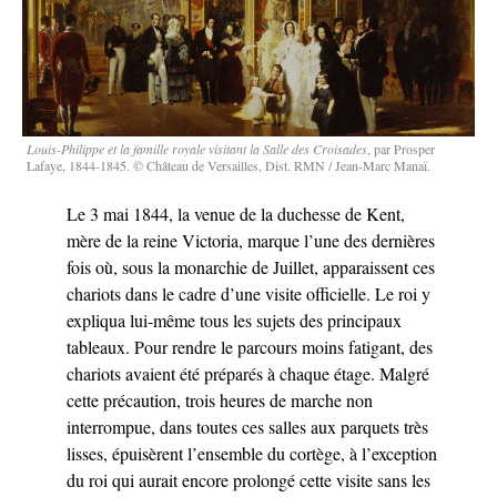
Louis-Philippe et la famille royale visitant la Salle des Croisades
, par Prosper
Lafaye, 1844-1845. © Château de Versailles, Dist. RMN / Jean-Marc Manaï.
Le 3 mai 1844, la venue de la duchesse de Kent,
mère de la reine Victoria, marque l’une des dernières
fois où, sous la monarchie de Juillet, apparaissent ces
chariots dans le cadre d’une visite officielle. Le roi y
expliqua lui-même tous les sujets des principaux
tableaux. Pour rendre le parcours moins fatigant, des
chariots avaient été préparés à chaque étage. Malgré
cette précaution, trois heures de marche non
interrompue, dans toutes ces salles aux parquets très
lisses, épuisèrent l’ensemble du cortège, à l’exception
du roi qui aurait encore prolongé cette visite sans les