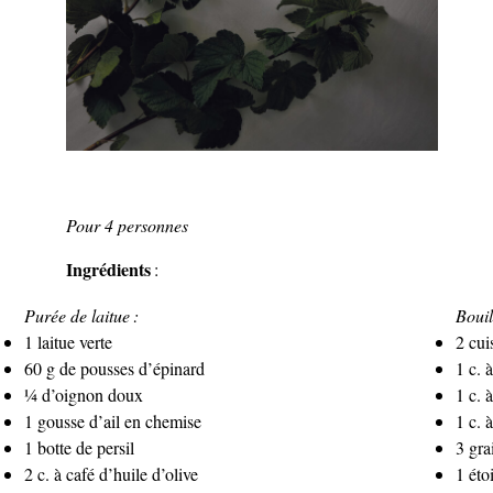
Pour 4 personnes
Ingrédients
:
Purée de laitue :
Bouil
1 laitue verte
2 cui
60 g de pousses d’épinard
1 c. 
¼ d’oignon doux
1 c. 
1 gousse d’ail en chemise
1 c. 
1 botte de persil
3 gra
2 c. à café d’huile d’olive
1 éto