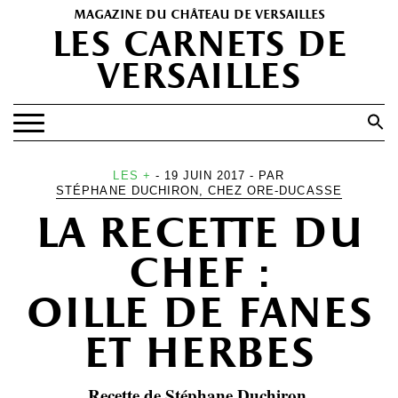
magazine du château de versailles
les carnets de
versailles
Search
for:
Search Button
EXPOSITIONS
LES +
- 19 JUIN 2017 - PAR
STÉPHANE DUCHIRON, CHEZ ORE-DUCASSE
PATRIMOINE
la recette du
SPECTACLES
chef :
PORTFOLIOS
oille de fanes
HISTOIRE(S)
et herbes
LES +
ABONNEMENT GRATUIT AU MAGAZINE
Recette de Stéphane Duchiron,