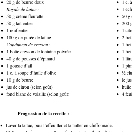
20 g de beurre doux
1 c. 
Royale de laitue :
1 éch
50 g crème fleurette
50 g
50 g lait entier
200 g
1 œuf entier
1 cit
180 g de purée de laitue
2 bot
Condiment de cresson :
1 bot
1 botte cresson de fontaine poivrée
1 bot
40 g de pousses d’épinard
1 lit
1 gousse d’ail
1 pim
1 c. à soupe d’huile d’olive
½ cit
10 g de beurre
le ju
jus de citron (selon goût)
huile
fond blanc de volaille (selon goût)
4 feui
Progression de la recette :
Laver la laitue, puis l’effeuiller et la tailler en chiffonnade.