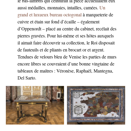
le bas-lambris qui ceinturait la pièce accueillaient eux
aussi médailles, monnaies, intailles, camées.
Un
grand et luxueux bureau octogonal
à marqueterie de
cuivre et étain sur fond d’écaille – également
d’Oppenordt – placé au centre du cabinet, recélait des
pierres gravées. Pour lui-même et ses hôtes auxquels
il aimait faire découvrir sa collection, le Roi disposait
de fauteuils et de pliants en brocart or et argent.
Tendues de velours bleu de Venise les parties de murs
encore libres se couvraient d’une bonne vingtaine de
tableaux de maîtres : Véronèse, Raphaël, Mantegna,
Del Sarto.