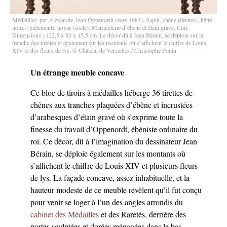
Médaillier, par Alexandre-Jean Oppenordt (vers 1684). Sapin, chêne (tirettes), hêtre
noirci (piétement), noyer (socle). Marqueterie d’ébène et étain gravé. Cuir.
Dimensions : 122,5 x 83 x 45,5 cm. Le décor dû à Jean Bérain, se déploie sur la
tranche des tirettes et également sur les montants où s’affichent le chiffre de Louis
XIV et des fleurs de lys. © Château de Versailles / Christophe Fouin
Un étrange meuble concave
Ce bloc de tiroirs à médailles héberge 36 tirettes de
chênes aux tranches plaquées d’ébène et incrustées
d’arabesques d’étain gravé où s’exprime toute la
finesse du travail d’Oppenordt, ébéniste ordinaire du
roi. Ce décor, dû à l’imagination du dessinateur Jean
Bérain, se déploie également sur les montants où
s’affichent le chiffre de Louis XIV et plusieurs fleurs
de lys. La façade concave, assez inhabituelle, et la
hauteur modeste de ce meuble révèlent qu’il fut conçu
pour venir se loger à l’un des angles arrondis du
cabinet des Médailles
et des Raretés, derrière des
portes sculptées et dorées ménagées dans le bas-