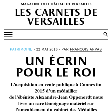
magazine du château de versailles
les carnets de
versailles
Search
for:
Search Button
EXPOSITIONS
PATRIMOINE
- 22 MAI 2016 - PAR
FRANÇOIS APPAS
un écrin
PATRIMOINE
SPECTACLES
pour le roi
PORTFOLIOS
L’acquisition en vente publique à Cannes fin
HISTOIRE(S)
2015 d’un médaillier
LES +
de l’ébéniste Alexandre-Jean Oppenordt nous
livre un rare témoignage matériel sur
ABONNEMENT GRATUIT AU MAGAZINE
l’ameublement du cabinet des Médailles