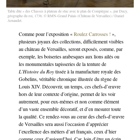
Table dite « des Chasses à plateau de stuc avec le plan de Compiègne », par Ducy,
géographe du roi, 1736. © RMN-Grand Palais (Château de Versailles) / Daniel
Arnaudet.
Comme pour l’exposition «
Roulez Carrosses !
»,
plusieurs joyaux des collections, difficilement visibles
au château de Versailles, seront exposés, comme, par
exemple, les boiseries arabesques aux lions ailés ou
les monumentales tapisseries de la tenture de
L’Histoire du Roy
tissée à la manufacture royale des
Gobelins, véritable chronique illustrée du règne de
Louis XIV. Découvrir, un temps, ces chefs-d’œuvre
hors de leur contexte d’origine, permet de les voir
autrement, pour eux-mêmes et non comme élément
d’un vaste ensemble décoratif, et d’en mesurer toute
la qualité. Ce rendez-vous au cœur des chefs-d’œuvre
de Versailles sera aussi l’occasion d’apprécier
l’excellence des métiers d’art français, ceux d’hier
comme ceux d’aujourd’hui. Car, loin d’être un écrin