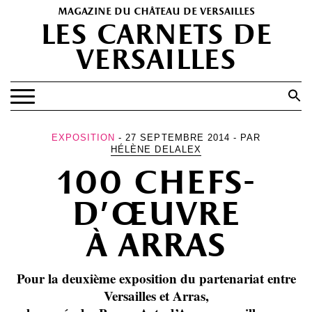
magazine du château de versailles
les carnets de
versailles
Search
for:
Search Button
EXPOSITIONS
EXPOSITION
- 27 SEPTEMBRE 2014 - PAR
HÉLÈNE DELALEX
PATRIMOINE
100 chefs-
SPECTACLES
d’œuvre
PORTFOLIOS
à arras
HISTOIRE(S)
LES +
Pour la deuxième exposition du partenariat entre
ABONNEMENT GRATUIT AU MAGAZINE
Versailles et Arras,