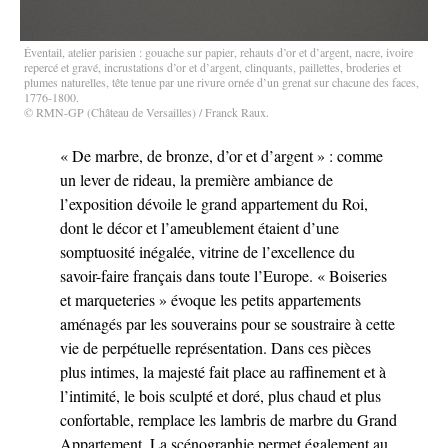
Éventail, atelier parisien : gouache sur papier, rehauts d’or et d’argent, nacre, ivoire
repercé et gravé, incrustations d’or et d’argent, clinquants, paillettes, broderies et
plumes naturelles, tête tenue par une rivure ornée d’un grenat sur chacune des faces,
1776-1800.
© RMN-GP (Château de Versailles) / Franck Raux.
« De marbre, de bronze, d’or et d’argent » : comme
un lever de rideau, la première ambiance de
l’exposition dévoile le grand appartement du Roi,
dont le décor et l’ameublement étaient d’une
somptuosité inégalée, vitrine de l’excellence du
savoir-faire français dans toute l’Europe. « Boiseries
et marqueteries » évoque les petits appartements
aménagés par les souverains pour se soustraire à cette
vie de perpétuelle représentation. Dans ces pièces
plus intimes, la majesté fait place au raffinement et à
l’intimité, le bois sculpté et doré, plus chaud et plus
confortable, remplace les lambris de marbre du Grand
Appartement. La scénographie permet également au