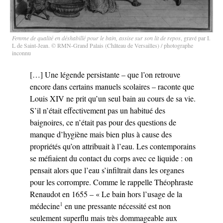
Femme de qualité en déshabillé pour le bain, assise sur son lit de repos
, gravé par I.
L de Saint-Jean. © RMN-Grand Palais (Château de Versailles) / photographe
inconnu
[…] Une légende persistante – que l’on retrouve
encore dans certains manuels scolaires – raconte que
Louis XIV ne prit qu’un seul bain au cours de sa vie.
S’il n’était effectivement pas un habitué des
baignoires, ce n’était pas pour des questions de
manque d’hygiène mais bien plus à cause des
propriétés qu’on attribuait à l’eau. Les contemporains
se méfiaient du contact du corps avec ce liquide : on
pensait alors que l’eau s’infiltrait dans les organes
pour les corrompre. Comme le rappelle Théophraste
Renaudot en 1655 – « Le bain hors l’usage de la
1
médecine
en une pressante nécessité est non
seulement superflu mais très dommageable aux