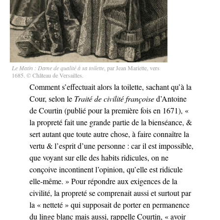
Le Matin : Dame de qualité à sa toilette
, par Jean Mariette, vers
1685. © Château de Versailles.
Comment s’effectuait alors la toilette, sachant qu’à la
Cour, selon le
Traité de civilité françoise
d’Antoine
de Courtin (publié pour la première fois en 1671), «
la propreté fait une grande partie de la bienséance, &
sert autant que toute autre chose, à faire connaître la
vertu & l’esprit d’une personne : car il est impossible,
que voyant sur elle des habits ridicules, on ne
conçoive incontinent l’opinion, qu’elle est ridicule
elle-même. » Pour répondre aux exigences de la
civilité, la propreté se comprenait aussi et surtout par
la « netteté » qui supposait de porter en permanence
du linge blanc mais aussi, rappelle Courtin, « avoir