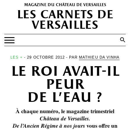
magazine du château de versailles
les carnets de
versailles
Search
for:
Search Button
EXPOSITIONS
LES +
- 29 OCTOBRE 2012 - PAR
MATHIEU DA VINHA
le roi avait-il
PATRIMOINE
SPECTACLES
peur
PORTFOLIOS
de l’eau ?
HISTOIRE(S)
À chaque numéro, le magazine trimestriel
LES +
Cha
teau de Versailles.
ABONNEMENT GRATUIT AU MAGAZINE
De l’Ancien Régime à nos jours
vous offre un