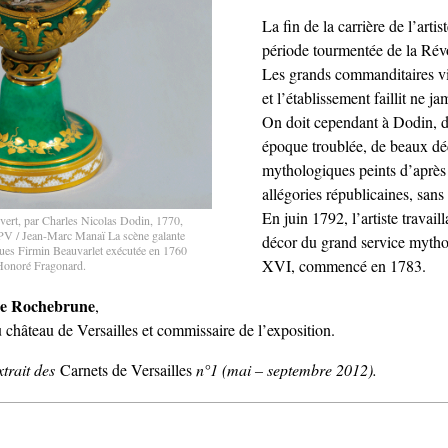
La fin de la carrière de l’artis
période tourmentée de la Rév
Les grands commanditaires vi
et l’établissement faillit ne j
On doit cependant à Dodin, d
époque troublée, de beaux de
mythologiques peints d’après 
allégories républicaines, san
En juin 1792, l’artiste travail
 vert, par Charles Nicolas Dodin, 1770,
PV / Jean-Marc Manaï La scène galante
décor du grand service myth
ques Firmin Beauvarlet exécutée en 1760
XVI, commencé en 1783.
Honoré Fragonard.
de Rochebrune
,
 château de Versailles et commissaire de l’exposition.
extrait des
Carnets de Versailles
n°1 (mai – septembre 2012).