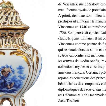
de Versailles, rue de Satory, est en
manufacture royale de porcelain
A priori, rien dans son milieu fa
prédisposait à intégrer la manufac
Vincennes en 1740 et transférée 
1756. Son père était épicier. L
étudié le génie militaire. Il fut
Vincennes comme peintre de fig
qui se situait alors au sommet de 
se trouvait confié aux meilleurs ar
les œuvres de Dodin ont figuré 
collections royales et chez les p
amateurs français. Certaines piè
rejoint les collections des princes
bénéficiaires des somptueux ca
diplomatiques des souverains fr
roi Christian VII de Danemark 
Saxe-Teschen