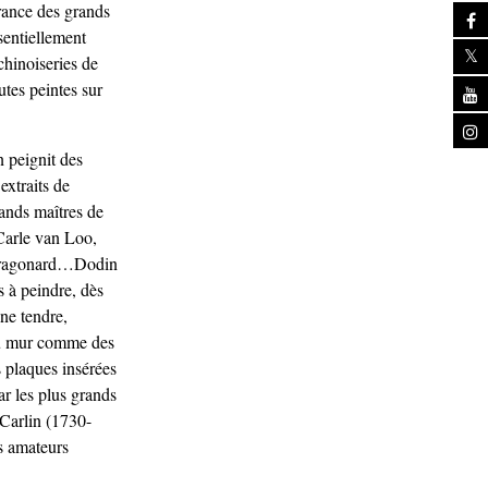
tirance des grands
sentiellement
chinoiseries de
utes peintes sur
n peignit des
extraits de
rands maîtres de
 Carle van Loo,
 Fragonard…Dodin
 à peindre, dès
ne tendre,
s au mur comme des
plaques insérées
ar les plus grands
 Carlin (1730-
ds amateurs