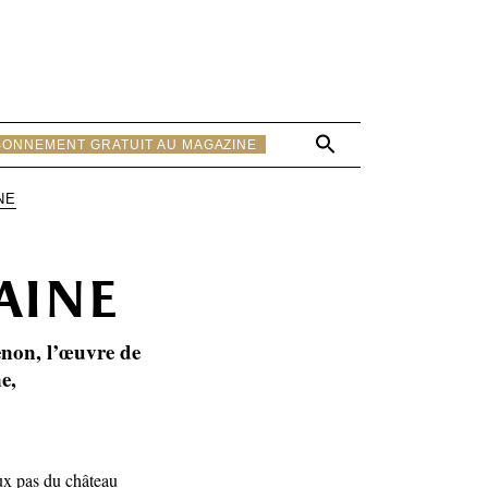
Search
BONNEMENT GRATUIT AU MAGAZINE
for:
Search Button
NE
aine
non, l’œuvre de
e,
ux pas du château