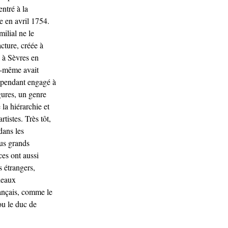
tré à la
e en avril 1754.
milial ne le
ture, créée à
à Sèvres en
ui-même avait
 cependant engagé à
ures, un genre
la hiérarchie et
tistes. Très tôt,
dans les
lus grands
ces ont aussi
 étrangers,
deaux
ançais, comme le
ou le duc de