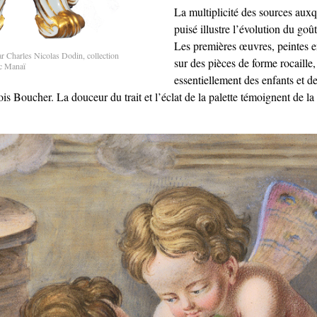
La multiplicité des sources auxq
puisé illustre l’évolution du gou
Les premières œuvres, peintes e
ar Charles Nicolas Dodin, collection
sur des pièces de forme rocaille
rc Manaï
essentiellement des enfants et d
ois Boucher. La douceur du trait et l’éclat de la palette témoignent de la 