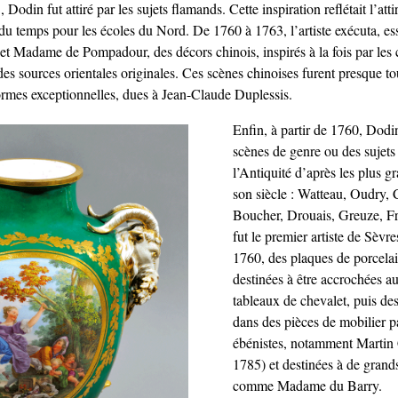
Dodin fut attiré par les sujets flamands. Cette inspiration reflétait l’at
du temps pour les écoles du Nord. De 1760 à 1763, l’artiste exécuta, es
 Madame de Pompadour, des décors chinois, inspirés à la fois par les 
es sources orientales originales. Ces scènes chinoises furent presque to
ormes exceptionnelles, dues à Jean-Claude Duplessis.
Enfin, à partir de 1760, Dodi
scènes de genre ou des sujets 
l’Antiquité d’après les plus g
son siècle : Watteau, Oudry,
Boucher, Drouais, Greuze,
fut le premier artiste de Sèvres
1760, des plaques de porcelai
destinées à être accrochée
tableaux de chevalet, puis des 
dans des pièces de mobilier p
ébénistes, notamment Martin
1785) et destinées à de gran
comme Madame du Barry.