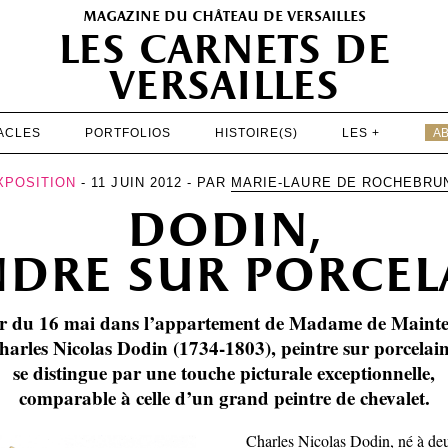
magazine du château de versailles
les carnets de
versailles
ACLES
PORTFOLIOS
HISTOIRE(S)
LES +
A
EXPOSITIONS
XPOSITION
- 11 JUIN 2012 - PAR
MARIE-LAURE DE ROCHEBRU
dodin,
PATRIMOINE
SPECTACLES
ndre sur porcel
PORTFOLIOS
rtir du 16 mai dans l’appartement de Madame de Mainte
HISTOIRE(S)
harles Nicolas Dodin (1734-1803), peintre sur porcelain
LES +
se distingue par une touche picturale exceptionnelle,
comparable à celle d’un grand peintre de chevalet.
ABONNEMENT GRATUIT AU MAGAZINE
Charles Nicolas Dodin, né à de