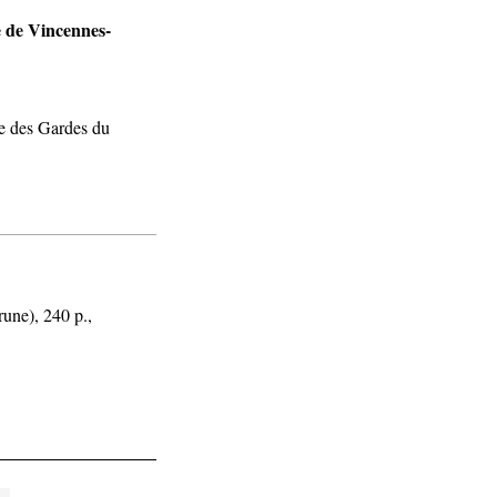
e de Vincennes-
le des Gardes du
rune), 240 p.,