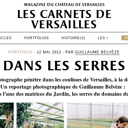
magazine du château de versailles
les carnets de
versailles
ACLES
PORTFOLIOS
HISTOIRE(S)
LES +
A
EXPOSITIONS
PORTFOLIO
- 12 MAI 2012 - PAR
GUILLAUME BELVÈZE
dans les serres
PATRIMOINE
SPECTACLES
graphe pénètre dans les coulisses de Versailles, à la dé
PORTFOLIOS
Un reportage photographique de Guillaume Belvèze :
s l’une des matrices du Jardin, les serres du domaine d
HISTOIRE(S)
LES +
ABONNEMENT GRATUIT AU MAGAZINE