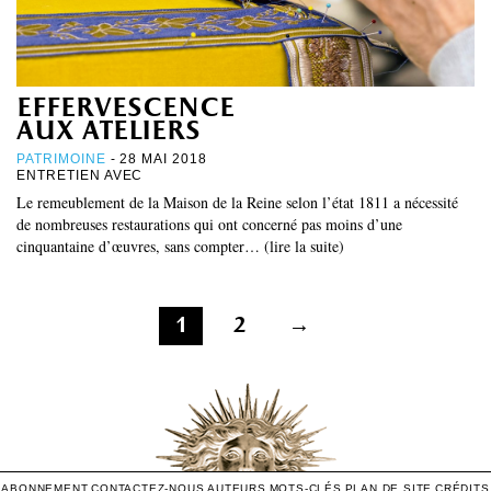
effervescence
aux ateliers
PATRIMOINE
- 28 MAI 2018
ENTRETIEN AVEC
Le remeublement de la Maison de la Reine selon l’état 1811 a nécessité
de nombreuses restaurations qui ont concerné pas moins d’une
cinquantaine d’œuvres, sans compter… (lire la suite)
Pagination
1
2
→
des
publications
ABONNEMENT
CONTACTEZ-NOUS
AUTEURS
MOTS-CLÉS
PLAN DE SITE
CRÉDITS