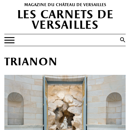
magazine du château de versailles
les carnets de
versailles
Search
for:
Search Button
EXPOSITIONS
trianon
PATRIMOINE
SPECTACLES
PORTFOLIOS
HISTOIRE(S)
LES +
ABONNEMENT GRATUIT AU MAGAZINE