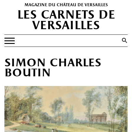
magazine du château de versailles
les carnets de
versailles
Search
for:
Search Button
EXPOSITIONS
simon charles
PATRIMOINE
boutin
SPECTACLES
PORTFOLIOS
HISTOIRE(S)
LES +
ABONNEMENT GRATUIT AU MAGAZINE