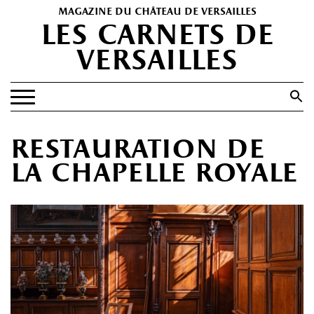
magazine du château de versailles
les carnets de
versailles
Search
for:
Search Button
EXPOSITIONS
restauration de
PATRIMOINE
la chapelle royale
SPECTACLES
PORTFOLIOS
HISTOIRE(S)
LES +
ABONNEMENT GRATUIT AU MAGAZINE