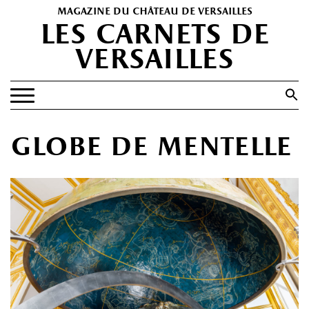
magazine du château de versailles
les carnets de
versailles
Search
for:
Search Button
EXPOSITIONS
globe de mentelle
PATRIMOINE
SPECTACLES
PORTFOLIOS
HISTOIRE(S)
LES +
ABONNEMENT GRATUIT AU MAGAZINE