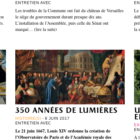
ENTRETIEN AVEC
EN
Les troubles de la Commune ont fait du château de Versailles
Le 
ion
le siège du gouvernement durant presque dix ans.
déf
ès.
L’installation de l’Assemblée, puis celle du Sénat ont
pré
marqué… (lire la suite)
la 
350 années de lumières
u
e
HISTOIRE(S)
- 8 JUIN 2017
ENTRETIEN AVEC
EX
Le 21 juin 1667, Louis XIV ordonne la création de
EN
l’Observatoire de Paris et de l’Académie royale des
À l