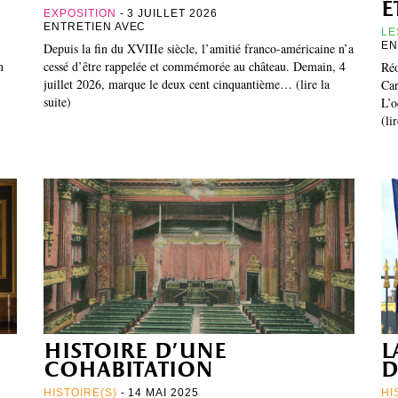
e
EXPOSITION
- 3 JUILLET 2026
ENTRETIEN AVEC
LE
EN
Depuis la fin du XVIIIe siècle, l’amitié franco-américaine n’a
n
cessé d’être rappelée et commémorée au château. Demain, 4
Réo
juillet 2026, marque le deux cent cinquantième… (lire la
Car
suite)
L’o
(li
histoire d’une
l
cohabitation
d
HISTOIRE(S)
- 14 MAI 2025
HI