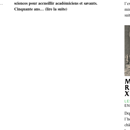
sciences pour accueillir académiciens et savants.
a…
l’e
Cinquante ans… (lire la suite)
min
sui
m
r
x
LE
EN
Dep
l’h
châ