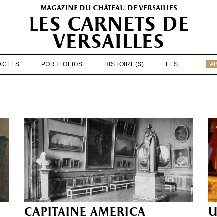
magazine du château de versailles
les carnets de
versailles
ACLES
PORTFOLIOS
HISTOIRE(S)
LES +
A
EXPOSITIONS
PATRIMOINE
SPECTACLES
PORTFOLIOS
HISTOIRE(S)
LES +
ABONNEMENT GRATUIT AU MAGAZINE
capitaine america
u